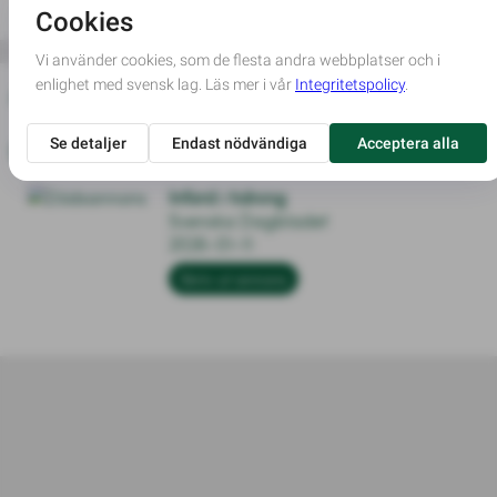
Annonser för Ulla-Britt Roslund
Dödsannons
Införd i tidning
Svenska Dagbladet
2026-01-11
Skriv ut annons