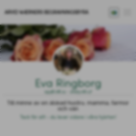
ARVID WÆRNERS BEGRAVNINGSBYRÅ
Eva Ringborg
1938.08.11 - 2025.06.17
Till minne av en älskad hustru, mamma, farmor
och vän
Tack för allt – du lever vidare i våra hjärtan!